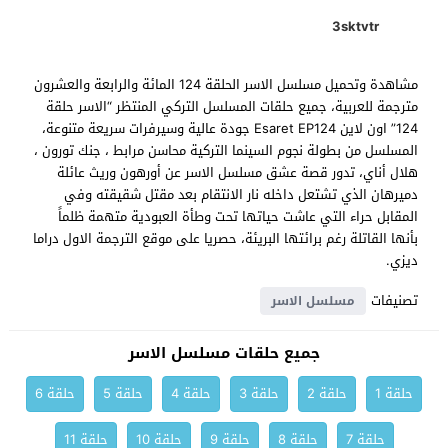
3sktvtr
مشاهدة وتحميل مسلسل الاسر الحلقة 124 المائة والرابعة والعشرون
مترجمة للعربية، جميع حلقات المسلسل التركي المنتظر “الاسر حلقة
124” اون لاين Esaret EP124 جودة عالية وسيرفرات سريعة متنوعة،
المسلسل من بطولة نجوم السينما التركية محاسن مرابط ، جنك تورون ،
هلال أناي، تدور قصة عشق مسلسل الاسر عن أورهون وريث عائلة
دميرهان الذي تشتعل داخله نار الانتقام بعد مقتل شقيقته وفي
المقابل حراء التي عاشت حياتها تحت وطأة العبودية متهمة ظلماً
بأنها القاتلة رغم برائتها البريئة، حصريا على موقع الترجمة الاول دراما
ديزي.
تصنيفات
مسلسل الاسر
جميع حلقات مسلسل الاسر
حلقة 1
حلقة 2
حلقة 3
حلقة 4
حلقة 5
حلقة 6
حلقة 7
حلقة 8
حلقة 9
حلقة 10
حلقة 11