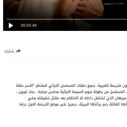
00:55:49
شارك
 147 المائة والسابعة والأربعون مترجمة للعربية، جميع حلقات المسلسل التركي المنتظر “الاسر حلقة
رات سريعة متنوعة، المسلسل من بطولة نجوم السينما التركية محاسن مرابط ، جنك تورون ،
يرهان الذي تشتعل داخله نار الانتقام بعد مقتل شقيقته وفي
ا القاتلة رغم برائتها البريئة، حصريا على موقع الترجمة الاول دراما