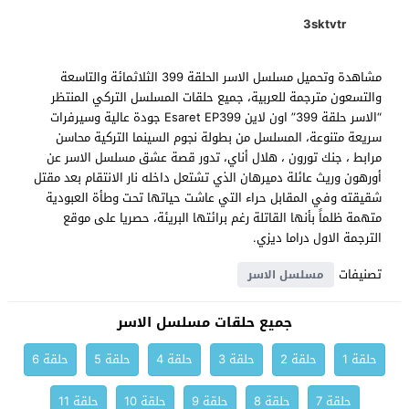
3sktvtr
مشاهدة وتحميل مسلسل الاسر الحلقة 399 الثلاثمائة والتاسعة
والتسعون مترجمة للعربية، جميع حلقات المسلسل التركي المنتظر
“الاسر حلقة 399” اون لاين Esaret EP399 جودة عالية وسيرفرات
سريعة متنوعة، المسلسل من بطولة نجوم السينما التركية محاسن
مرابط ، جنك تورون ، هلال أناي، تدور قصة عشق مسلسل الاسر عن
أورهون وريث عائلة دميرهان الذي تشتعل داخله نار الانتقام بعد مقتل
شقيقته وفي المقابل حراء التي عاشت حياتها تحت وطأة العبودية
متهمة ظلماً بأنها القاتلة رغم برائتها البريئة، حصريا على موقع
الترجمة الاول دراما ديزي.
تصنيفات
مسلسل الاسر
جميع حلقات مسلسل الاسر
حلقة 1
حلقة 2
حلقة 3
حلقة 4
حلقة 5
حلقة 6
حلقة 7
حلقة 8
حلقة 9
حلقة 10
حلقة 11