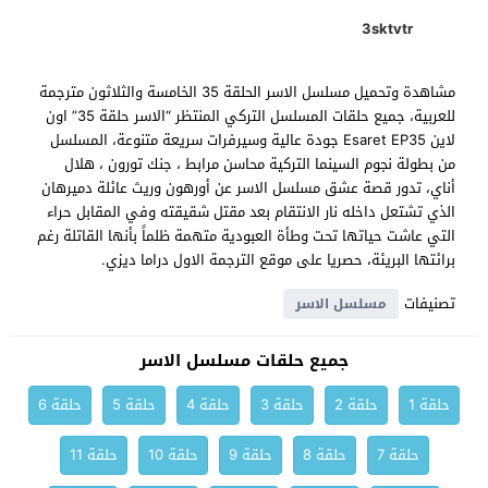
3sktvtr
مشاهدة وتحميل مسلسل الاسر الحلقة 35 الخامسة والثلاثون مترجمة
للعربية، جميع حلقات المسلسل التركي المنتظر “الاسر حلقة 35” اون
لاين Esaret EP35 جودة عالية وسيرفرات سريعة متنوعة، المسلسل
من بطولة نجوم السينما التركية محاسن مرابط ، جنك تورون ، هلال
أناي، تدور قصة عشق مسلسل الاسر عن أورهون وريث عائلة دميرهان
الذي تشتعل داخله نار الانتقام بعد مقتل شقيقته وفي المقابل حراء
التي عاشت حياتها تحت وطأة العبودية متهمة ظلماً بأنها القاتلة رغم
برائتها البريئة، حصريا على موقع الترجمة الاول دراما ديزي.
تصنيفات
مسلسل الاسر
جميع حلقات مسلسل الاسر
حلقة 1
حلقة 2
حلقة 3
حلقة 4
حلقة 5
حلقة 6
حلقة 7
حلقة 8
حلقة 9
حلقة 10
حلقة 11