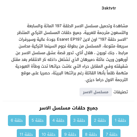
3sktvtr
مشاهدة وتحميل مسلسل الاسر الحلقة 197 المائة والسابعة
والتسعون مترجمة للعربية، جميع حلقات المسلسل التركي المنتظر
“الاسر حلقة 197” اون لاين Esaret EP197 جودة عالية وسيرفرات
سريعة متنوعة، المسلسل من بطولة نجوم السينما التركية محاسن
مرابط ، جنك تورون ، هلال أناي، تدور قصة عشق مسلسل الاسر عن
أورهون وريث عائلة دميرهان الذي تشتعل داخله نار الانتقام بعد مقتل
شقيقته وفي المقابل حراء التي عاشت حياتها تحت وطأة العبودية
متهمة ظلماً بأنها القاتلة رغم برائتها البريئة، حصريا على موقع
الترجمة الاول دراما ديزي.
تصنيفات
مسلسل الاسر
جميع حلقات مسلسل الاسر
حلقة 1
حلقة 2
حلقة 3
حلقة 4
حلقة 5
حلقة 6
حلقة 7
حلقة 8
حلقة 9
حلقة 10
حلقة 11