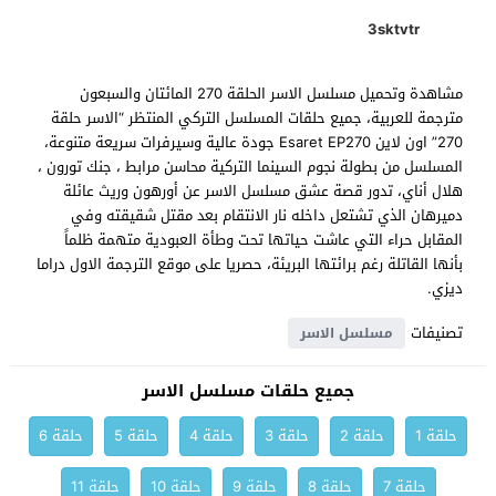
3sktvtr
مشاهدة وتحميل مسلسل الاسر الحلقة 270 المائتان والسبعون
مترجمة للعربية، جميع حلقات المسلسل التركي المنتظر “الاسر حلقة
270” اون لاين Esaret EP270 جودة عالية وسيرفرات سريعة متنوعة،
المسلسل من بطولة نجوم السينما التركية محاسن مرابط ، جنك تورون ،
هلال أناي، تدور قصة عشق مسلسل الاسر عن أورهون وريث عائلة
دميرهان الذي تشتعل داخله نار الانتقام بعد مقتل شقيقته وفي
المقابل حراء التي عاشت حياتها تحت وطأة العبودية متهمة ظلماً
بأنها القاتلة رغم برائتها البريئة، حصريا على موقع الترجمة الاول دراما
ديزي.
تصنيفات
مسلسل الاسر
جميع حلقات مسلسل الاسر
حلقة 1
حلقة 2
حلقة 3
حلقة 4
حلقة 5
حلقة 6
حلقة 7
حلقة 8
حلقة 9
حلقة 10
حلقة 11