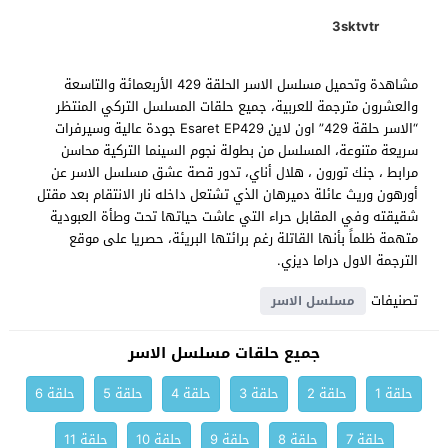
3sktvtr
مشاهدة وتحميل مسلسل الاسر الحلقة 429 الأربعمائة والتاسعة
والعشرون مترجمة للعربية، جميع حلقات المسلسل التركي المنتظر
“الاسر حلقة 429” اون لاين Esaret EP429 جودة عالية وسيرفرات
سريعة متنوعة، المسلسل من بطولة نجوم السينما التركية محاسن
مرابط ، جنك تورون ، هلال أناي، تدور قصة عشق مسلسل الاسر عن
أورهون وريث عائلة دميرهان الذي تشتعل داخله نار الانتقام بعد مقتل
شقيقته وفي المقابل حراء التي عاشت حياتها تحت وطأة العبودية
متهمة ظلماً بأنها القاتلة رغم برائتها البريئة، حصريا على موقع
الترجمة الاول دراما ديزي.
تصنيفات
مسلسل الاسر
جميع حلقات مسلسل الاسر
حلقة 1
حلقة 2
حلقة 3
حلقة 4
حلقة 5
حلقة 6
حلقة 7
حلقة 8
حلقة 9
حلقة 10
حلقة 11