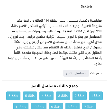
3sktvtr
مشاهدة وتحميل مسلسل الاسر الحلقة 114 المائة والرابعة عشر
مترجمة للعربية، جميع حلقات المسلسل التركي المنتظر “الاسر حلقة
114” اون لاين Esaret EP114 جودة عالية وسيرفرات سريعة متنوعة،
المسلسل من بطولة نجوم السينما التركية محاسن مرابط ، جنك تورون ،
هلال أناي، تدور قصة عشق مسلسل الاسر عن أورهون وريث عائلة
دميرهان الذي تشتعل داخله نار الانتقام بعد مقتل شقيقته وفي
المقابل حراء التي عاشت حياتها تحت وطأة العبودية متهمة ظلماً
بأنها القاتلة رغم برائتها البريئة، حصريا على موقع الترجمة الاول دراما
ديزي.
تصنيفات
مسلسل الاسر
جميع حلقات مسلسل الاسر
حلقة 1
حلقة 2
حلقة 3
حلقة 4
حلقة 5
حلقة 6
حلقة 7
حلقة 8
حلقة 9
حلقة 10
حلقة 11