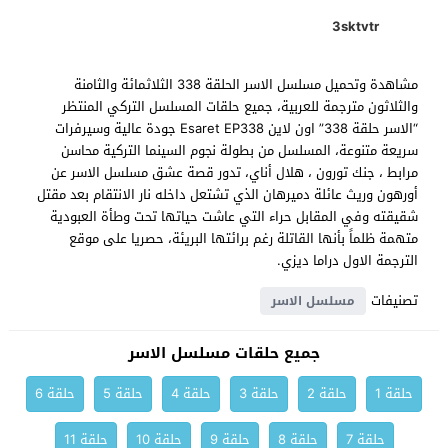
3sktvtr
مشاهدة وتحميل مسلسل الاسر الحلقة 338 الثلاثمائة والثامنة
والثلاثون مترجمة للعربية، جميع حلقات المسلسل التركي المنتظر
“الاسر حلقة 338” اون لاين Esaret EP338 جودة عالية وسيرفرات
سريعة متنوعة، المسلسل من بطولة نجوم السينما التركية محاسن
مرابط ، جنك تورون ، هلال أناي، تدور قصة عشق مسلسل الاسر عن
أورهون وريث عائلة دميرهان الذي تشتعل داخله نار الانتقام بعد مقتل
شقيقته وفي المقابل حراء التي عاشت حياتها تحت وطأة العبودية
متهمة ظلماً بأنها القاتلة رغم برائتها البريئة، حصريا على موقع
الترجمة الاول دراما ديزي.
تصنيفات
مسلسل الاسر
جميع حلقات مسلسل الاسر
حلقة 1
حلقة 2
حلقة 3
حلقة 4
حلقة 5
حلقة 6
حلقة 7
حلقة 8
حلقة 9
حلقة 10
حلقة 11