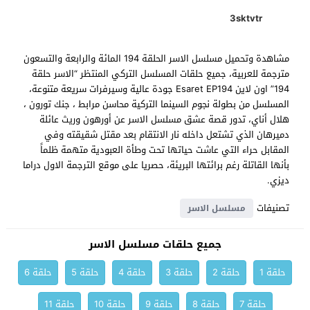
3sktvtr
مشاهدة وتحميل مسلسل الاسر الحلقة 194 المائة والرابعة والتسعون
مترجمة للعربية، جميع حلقات المسلسل التركي المنتظر “الاسر حلقة
194” اون لاين Esaret EP194 جودة عالية وسيرفرات سريعة متنوعة،
المسلسل من بطولة نجوم السينما التركية محاسن مرابط ، جنك تورون ،
هلال أناي، تدور قصة عشق مسلسل الاسر عن أورهون وريث عائلة
دميرهان الذي تشتعل داخله نار الانتقام بعد مقتل شقيقته وفي
المقابل حراء التي عاشت حياتها تحت وطأة العبودية متهمة ظلماً
بأنها القاتلة رغم برائتها البريئة، حصريا على موقع الترجمة الاول دراما
ديزي.
تصنيفات
مسلسل الاسر
جميع حلقات مسلسل الاسر
حلقة 1
حلقة 2
حلقة 3
حلقة 4
حلقة 5
حلقة 6
حلقة 7
حلقة 8
حلقة 9
حلقة 10
حلقة 11