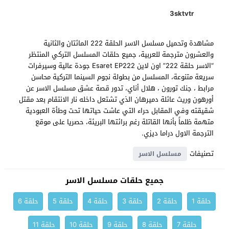
3sktvtr
مشاهدة وتحميل مسلسل الاسر الحلقة 222 المائتان والثانية
والعشرون مترجمة للعربية، جميع حلقات المسلسل التركي المنتظر
“الاسر حلقة 222” اون لاين Esaret EP222 جودة عالية وسيرفرات
سريعة متنوعة، المسلسل من بطولة نجوم السينما التركية محاسن
مرابط ، جنك تورون ، هلال أناي، تدور قصة عشق مسلسل الاسر عن
أورهون وريث عائلة دميرهان الذي تشتعل داخله نار الانتقام بعد مقتل
شقيقته وفي المقابل حراء التي عاشت حياتها تحت وطأة العبودية
متهمة ظلماً بأنها القاتلة رغم برائتها البريئة، حصريا على موقع
الترجمة الاول دراما ديزي.
تصنيفات
مسلسل الاسر
جميع حلقات مسلسل الاسر
حلقة 1
حلقة 2
حلقة 3
حلقة 4
حلقة 5
حلقة 6
حلقة 7
حلقة 8
حلقة 9
حلقة 10
حلقة 11