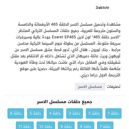
3sktvtr
مشاهدة وتحميل مسلسل الاسر الحلقة 465 الأربعمائة والخامسة
والستون مترجمة للعربية، جميع حلقات المسلسل التركي المنتظر
“الاسر حلقة 465” اون لاين Esaret EP465 جودة عالية وسيرفرات
سريعة متنوعة، المسلسل من بطولة نجوم السينما التركية محاسن
مرابط ، جنك تورون ، هلال أناي، تدور قصة عشق مسلسل الاسر عن
أورهون وريث عائلة دميرهان الذي تشتعل داخله نار الانتقام بعد مقتل
شقيقته وفي المقابل حراء التي عاشت حياتها تحت وطأة العبودية
متهمة ظلماً بأنها القاتلة رغم برائتها البريئة، حصريا على موقع
الترجمة الاول دراما ديزي.
تصنيفات
مسلسل الاسر
جميع حلقات مسلسل الاسر
حلقة 1
حلقة 2
حلقة 3
حلقة 4
حلقة 5
حلقة 6
حلقة 7
حلقة 8
حلقة 9
حلقة 10
حلقة 11