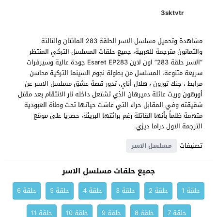
3sktvtr
مشاهدة وتحميل مسلسل الاسر الحلقة 283 المائتان والثالثة
والثمانون مترجمة للعربية، جميع حلقات المسلسل التركي المنتظر
“الاسر حلقة 283” اون لاين Esaret EP283 جودة عالية وسيرفرات
سريعة متنوعة، المسلسل من بطولة نجوم السينما التركية محاسن
مرابط ، جنك تورون ، هلال أناي، تدور قصة عشق مسلسل الاسر عن
أورهون وريث عائلة دميرهان الذي تشتعل داخله نار الانتقام بعد مقتل
شقيقته وفي المقابل حراء التي عاشت حياتها تحت وطأة العبودية
متهمة ظلماً بأنها القاتلة رغم برائتها البريئة، حصريا على موقع
الترجمة الاول دراما ديزي.
تصنيفات
مسلسل الاسر
جميع حلقات مسلسل الاسر
حلقة 1
حلقة 2
حلقة 3
حلقة 4
حلقة 5
حلقة 6
حلقة 7
حلقة 8
حلقة 9
حلقة 10
حلقة 11