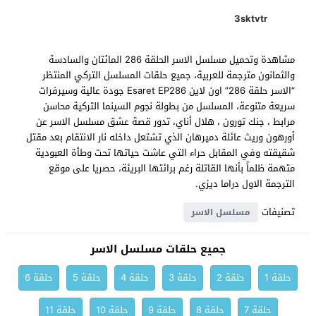
3sktvtr
مشاهدة وتحميل مسلسل الاسر الحلقة 286 المائتان والسادسة
والثمانون مترجمة للعربية، جميع حلقات المسلسل التركي المنتظر
“الاسر حلقة 286” اون لاين Esaret EP286 جودة عالية وسيرفرات
سريعة متنوعة، المسلسل من بطولة نجوم السينما التركية محاسن
مرابط ، جنك تورون ، هلال أناي، تدور قصة عشق مسلسل الاسر عن
أورهون وريث عائلة دميرهان الذي تشتعل داخله نار الانتقام بعد مقتل
شقيقته وفي المقابل حراء التي عاشت حياتها تحت وطأة العبودية
متهمة ظلماً بأنها القاتلة رغم برائتها البريئة، حصريا على موقع
الترجمة الاول دراما ديزي.
تصنيفات
مسلسل الاسر
جميع حلقات مسلسل الاسر
حلقة 1
حلقة 2
حلقة 3
حلقة 4
حلقة 5
حلقة 6
حلقة 7
حلقة 8
حلقة 9
حلقة 10
حلقة 11