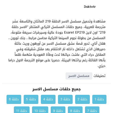
3sktvtr
مشاهدة وتحميل مسلسل الاسر الحلقة 219 المائتان والتاسعة عشر
مترجمة للعربية، جميع حلقات المسلسل التركي المنتظر “الاسر حلقة
219” اون لاين Esaret EP219 جودة عالية وسيرفرات سريعة متنوعة،
المسلسل من بطولة نجوم السينما التركية محاسن مرابط ، جنك تورون ،
هلال أناي، تدور قصة عشق مسلسل الاسر عن أورهون وريث عائلة
دميرهان الذي تشتعل داخله نار الانتقام بعد مقتل شقيقته وفي
المقابل حراء التي عاشت حياتها تحت وطأة العبودية متهمة ظلماً
بأنها القاتلة رغم برائتها البريئة، حصريا على موقع الترجمة الاول دراما
ديزي.
تصنيفات
مسلسل الاسر
جميع حلقات مسلسل الاسر
حلقة 1
حلقة 2
حلقة 3
حلقة 4
حلقة 5
حلقة 6
حلقة 7
حلقة 8
حلقة 9
حلقة 10
حلقة 11