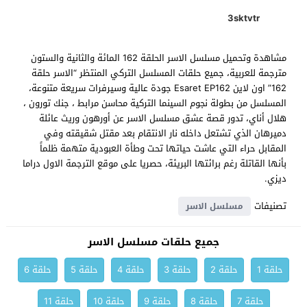
3sktvtr
مشاهدة وتحميل مسلسل الاسر الحلقة 162 المائة والثانية والستون
مترجمة للعربية، جميع حلقات المسلسل التركي المنتظر “الاسر حلقة
162” اون لاين Esaret EP162 جودة عالية وسيرفرات سريعة متنوعة،
المسلسل من بطولة نجوم السينما التركية محاسن مرابط ، جنك تورون ،
هلال أناي، تدور قصة عشق مسلسل الاسر عن أورهون وريث عائلة
دميرهان الذي تشتعل داخله نار الانتقام بعد مقتل شقيقته وفي
المقابل حراء التي عاشت حياتها تحت وطأة العبودية متهمة ظلماً
بأنها القاتلة رغم برائتها البريئة، حصريا على موقع الترجمة الاول دراما
ديزي.
تصنيفات
مسلسل الاسر
جميع حلقات مسلسل الاسر
حلقة 1
حلقة 2
حلقة 3
حلقة 4
حلقة 5
حلقة 6
حلقة 7
حلقة 8
حلقة 9
حلقة 10
حلقة 11