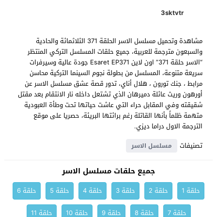
3sktvtr
مشاهدة وتحميل مسلسل الاسر الحلقة 371 الثلاثمائة والحادية
والسبعون مترجمة للعربية، جميع حلقات المسلسل التركي المنتظر
“الاسر حلقة 371” اون لاين Esaret EP371 جودة عالية وسيرفرات
سريعة متنوعة، المسلسل من بطولة نجوم السينما التركية محاسن
مرابط ، جنك تورون ، هلال أناي، تدور قصة عشق مسلسل الاسر عن
أورهون وريث عائلة دميرهان الذي تشتعل داخله نار الانتقام بعد مقتل
شقيقته وفي المقابل حراء التي عاشت حياتها تحت وطأة العبودية
متهمة ظلماً بأنها القاتلة رغم برائتها البريئة، حصريا على موقع
الترجمة الاول دراما ديزي.
تصنيفات
مسلسل الاسر
جميع حلقات مسلسل الاسر
حلقة 1
حلقة 2
حلقة 3
حلقة 4
حلقة 5
حلقة 6
حلقة 7
حلقة 8
حلقة 9
حلقة 10
حلقة 11