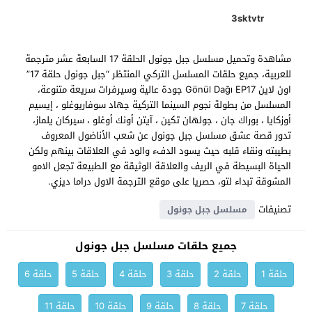
3sktvtr
مشاهدة وتحميل مسلسل جبل جونول الحلقة 17 السابعة عشر مترجمة
للعربية، جميع حلقات المسلسل التركي المنتظر “جبل جونول حلقة 17”
اون لاين Gönül Dağı EP17 جودة عالية وسيرفرات سريعة متنوعة،
المسلسل من بطولة نجوم السينما التركية جهاد سوفاريوغلو ، إيسيم
أوزكايا ، بوراك جان ، جولهان تكين ، آيتن أونك أوغلو ، سيركان يلماز،
تدور قصة عشق مسلسل جبل جونول عن شعب الأناضول المعروف
بطيبته ونقاء قلبه حيث يسود الدفء والود في العلاقات بينهم ولكن
الحياة البسيطة في الريف والعلاقة الوثيقة مع الطبيعة تجعل الامو
المشوقة تبداء لتو، حصريا على موقع الترجمة الاول دراما ديزي.
تصنيفات
مسلسل جبل جونول
جميع حلقات مسلسل جبل جونول
حلقة 1
حلقة 2
حلقة 3
حلقة 4
حلقة 5
حلقة 6
حلقة 7
حلقة 8
حلقة 9
حلقة 10
حلقة 11