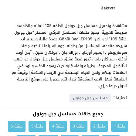
3sktvtr
مشاهدة وتحميل مسلسل جبل جونول الحلقة 105 المائة والخامسة
مترجمة للعربية، جميع حلقات المسلسل التركي المنتظر “جبل جونول
حلقة 105” اون لاين Gönül Dağı EP105 جودة عالية وسيرفرات
سريعة متنوعة، المسلسل من بطولة نجوم السينما التركية جهاد
سوفاريوغلو ، إيسيم أوزكايا ، بوراك جان ، جولهان تكين ، آيتن أونك
أوغلو ، سيركان يلماز، تدور قصة عشق مسلسل جبل جونول عن شعب
الأناضول المعروف بطيبته ونقاء قلبه حيث يسود الدفء والود في
العلاقات بينهم ولكن الحياة البسيطة في الريف والعلاقة الوثيقة مع
الطبيعة تجعل الامو المشوقة تبداء لتو، حصريا على موقع الترجمة
الاول دراما ديزي.
تصنيفات
مسلسل جبل جونول
جميع حلقات مسلسل جبل جونول
حلقة 1
حلقة 2
حلقة 3
حلقة 4
حلقة 5
حلقة 6