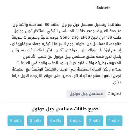
3sktvtr
مشاهدة وتحميل مسلسل جبل جونول الحلقة 86 السادسة والثمانون
مترجمة للعربية، جميع حلقات المسلسل التركي المنتظر “جبل جونول
حلقة 86” اون لاين Gönül Dağı EP86 جودة عالية وسيرفرات سريعة
متنوعة، المسلسل من بطولة نجوم السينما التركية جهاد سوفاريوغلو ،
إيسيم أوزكايا ، بوراك جان ، جولهان تكين ، آيتن أونك أوغلو ، سيركان
يلماز، تدور قصة عشق مسلسل جبل جونول عن شعب الأناضول
المعروف بطيبته ونقاء قلبه حيث يسود الدفء والود في العلاقات
بينهم ولكن الحياة البسيطة في الريف والعلاقة الوثيقة مع الطبيعة
تجعل الامو المشوقة تبداء لتو، حصريا على موقع الترجمة الاول دراما
ديزي.
تصنيفات
مسلسل جبل جونول
جميع حلقات مسلسل جبل جونول
حلقة 1
حلقة 2
حلقة 3
حلقة 4
حلقة 5
حلقة 6