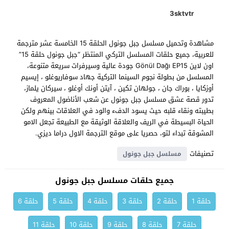
3sktvtr
مشاهدة وتحميل مسلسل جبل جونول الحلقة 15 الخامسة عشر مترجمة
للعربية، جميع حلقات المسلسل التركي المنتظر “جبل جونول حلقة 15”
اون لاين Gönül Dağı EP15 جودة عالية وسيرفرات سريعة متنوعة،
المسلسل من بطولة نجوم السينما التركية جهاد سوفاريوغلو ، إيسيم
أوزكايا ، بوراك جان ، جولهان تكين ، آيتن أونك أوغلو ، سيركان يلماز،
تدور قصة عشق مسلسل جبل جونول عن شعب الأناضول المعروف
بطيبته ونقاء قلبه حيث يسود الدفء والود في العلاقات بينهم ولكن
الحياة البسيطة في الريف والعلاقة الوثيقة مع الطبيعة تجعل الامو
المشوقة تبداء لتو، حصريا على موقع الترجمة الاول دراما ديزي.
تصنيفات
مسلسل جبل جونول
جميع حلقات مسلسل جبل جونول
حلقة 1
حلقة 2
حلقة 3
حلقة 4
حلقة 5
حلقة 6
حلقة 7
حلقة 8
حلقة 9
حلقة 10
حلقة 11