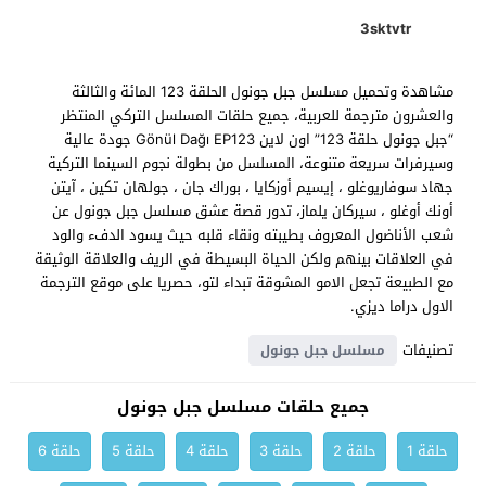
3sktvtr
مشاهدة وتحميل مسلسل جبل جونول الحلقة 123 المائة والثالثة
والعشرون مترجمة للعربية، جميع حلقات المسلسل التركي المنتظر
“جبل جونول حلقة 123” اون لاين Gönül Dağı EP123 جودة عالية
وسيرفرات سريعة متنوعة، المسلسل من بطولة نجوم السينما التركية
جهاد سوفاريوغلو ، إيسيم أوزكايا ، بوراك جان ، جولهان تكين ، آيتن
أونك أوغلو ، سيركان يلماز، تدور قصة عشق مسلسل جبل جونول عن
شعب الأناضول المعروف بطيبته ونقاء قلبه حيث يسود الدفء والود
في العلاقات بينهم ولكن الحياة البسيطة في الريف والعلاقة الوثيقة
مع الطبيعة تجعل الامو المشوقة تبداء لتو، حصريا على موقع الترجمة
الاول دراما ديزي.
تصنيفات
مسلسل جبل جونول
جميع حلقات مسلسل جبل جونول
حلقة 1
حلقة 2
حلقة 3
حلقة 4
حلقة 5
حلقة 6