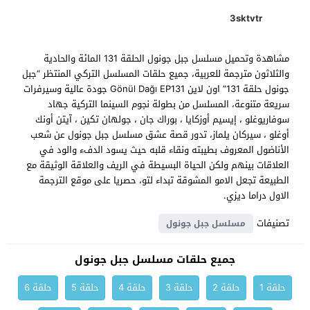
3sktvtr
مشاهدة وتحميل مسلسل جبل جونول الحلقة 131 المائة والحادية
والثلاثون مترجمة للعربية، جميع حلقات المسلسل التركي المنتظر “جبل
جونول حلقة 131” اون لاين Gönül Dağı EP131 جودة عالية وسيرفرات
سريعة متنوعة، المسلسل من بطولة نجوم السينما التركية جهاد
سوفاريوغلو ، إيسيم أوزكايا ، بوراك جان ، جولهان تكين ، آيتن أونك
أوغلو ، سيركان يلماز، تدور قصة عشق مسلسل جبل جونول عن شعب
الأناضول المعروف بطيبته ونقاء قلبه حيث يسود الدفء والود في
العلاقات بينهم ولكن الحياة البسيطة في الريف والعلاقة الوثيقة مع
الطبيعة تجعل الامو المشوقة تبداء لتو، حصريا على موقع الترجمة
الاول دراما ديزي.
تصنيفات
مسلسل جبل جونول
جميع حلقات مسلسل جبل جونول
حلقة 1
حلقة 2
حلقة 3
حلقة 4
حلقة 5
حلقة 6