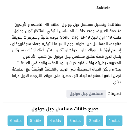
3sktvtr
مشاهدة وتحميل مسلسل جبل جونول الحلقة 49 التاسعة والأربعون
مترجمة للعربية، جميع حلقات المسلسل التركي المنتظر “جبل جونول
حلقة 49” اون لاين Gönül Dağı EP49 جودة عالية وسيرفرات سريعة
متنوعة، المسلسل من بطولة نجوم السينما التركية جهاد سوفاريوغلو ،
إيسيم أوزكايا ، بوراك جان ، جولهان تكين ، آيتن أونك أوغلو ، سيركان
يلماز، تدور قصة عشق مسلسل جبل جونول عن شعب الأناضول
المعروف بطيبته ونقاء قلبه حيث يسود الدفء والود في العلاقات
بينهم ولكن الحياة البسيطة في الريف والعلاقة الوثيقة مع الطبيعة
تجعل الامو المشوقة تبداء لتو، حصريا على موقع الترجمة الاول دراما
ديزي.
تصنيفات
مسلسل جبل جونول
جميع حلقات مسلسل جبل جونول
حلقة 1
حلقة 2
حلقة 3
حلقة 4
حلقة 5
حلقة 6