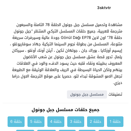
3sktvtr
مشاهدة وتحميل مسلسل جبل جونول الحلقة 78 الثامنة والسبعون
مترجمة للعربية، جميع حلقات المسلسل التركي المنتظر “جبل جونول
حلقة 78” اون لاين Gönül Dağı EP78 جودة عالية وسيرفرات سريعة
متنوعة، المسلسل من بطولة نجوم السينما التركية جهاد سوفاريوغلو ،
إيسيم أوزكايا ، بوراك جان ، جولهان تكين ، آيتن أونك أوغلو ، سيركان
يلماز، تدور قصة عشق مسلسل جبل جونول عن شعب الأناضول
المعروف بطيبته ونقاء قلبه حيث يسود الدفء والود في العلاقات
بينهم ولكن الحياة البسيطة في الريف والعلاقة الوثيقة مع الطبيعة
تجعل الامو المشوقة تبداء لتو، حصريا على موقع الترجمة الاول دراما
ديزي.
تصنيفات
مسلسل جبل جونول
جميع حلقات مسلسل جبل جونول
حلقة 1
حلقة 2
حلقة 3
حلقة 4
حلقة 5
حلقة 6