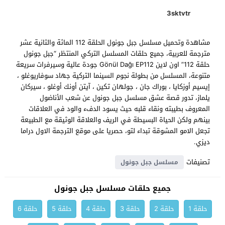
3sktvtr
مشاهدة وتحميل مسلسل جبل جونول الحلقة 112 المائة والثانية عشر
مترجمة للعربية، جميع حلقات المسلسل التركي المنتظر “جبل جونول
حلقة 112” اون لاين Gönül Dağı EP112 جودة عالية وسيرفرات سريعة
متنوعة، المسلسل من بطولة نجوم السينما التركية جهاد سوفاريوغلو ،
إيسيم أوزكايا ، بوراك جان ، جولهان تكين ، آيتن أونك أوغلو ، سيركان
يلماز، تدور قصة عشق مسلسل جبل جونول عن شعب الأناضول
المعروف بطيبته ونقاء قلبه حيث يسود الدفء والود في العلاقات
بينهم ولكن الحياة البسيطة في الريف والعلاقة الوثيقة مع الطبيعة
تجعل الامو المشوقة تبداء لتو، حصريا على موقع الترجمة الاول دراما
ديزي.
تصنيفات
مسلسل جبل جونول
جميع حلقات مسلسل جبل جونول
حلقة 1
حلقة 2
حلقة 3
حلقة 4
حلقة 5
حلقة 6