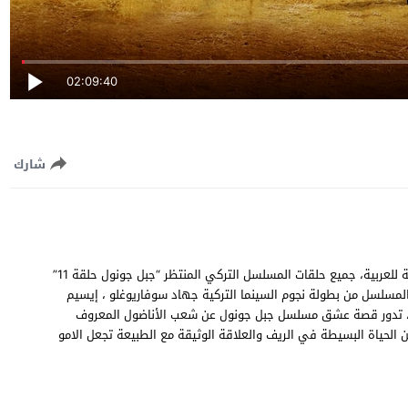
02:09:40
شارك
مشاهدة وتحميل مسلسل جبل جونول الحلقة 11 الحادية عشر مترجمة للعربية، جميع حلقات المسلسل التركي المنتظر “جبل جونول حلقة 11”
سريعة متنوعة، المسلسل من بطولة نجوم السينما التركية جهاد سوفاريوغلو ، إيسيم
يلماز، تدور قصة عشق مسلسل جبل جونول عن شعب الأناضول المعروف
 الحياة البسيطة في الريف والعلاقة الوثيقة مع الطبيعة تجعل الامو