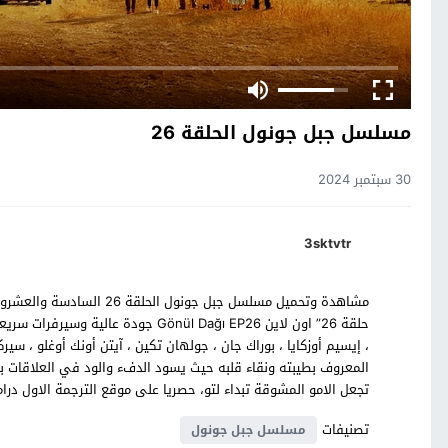
مسلسل جبل جونول الحلقة 26
30 سبتمبر 2024
3sktvtr
مشاهدة وتحميل مسلسل جبل جو
حلقة 26” اون لاين Gönül Dağı EP26 ج
، إيسيم أوزكايا ، بوراك جان ، جولهان تكين ، آيتن أونك أوغلو ،
المعروف بطيبته ونقاء قلبه حيث يسود الدفء والود في العلاقات بي
تجعل الامو المشوقة تبداء لتو، حصريا على موقع الترجمة الاول درام
تصنيفات
مسلسل جبل جونول