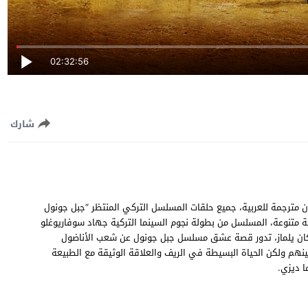
02:32:56
شارك
نول الحلقة 26 السادسة والعشرون مترجمة للعربية، جميع حلقات المسلسل التركي المنتظر “جبل جونول
ودة عالية وسيرفرات سريعة متنوعة، المسلسل من بطولة نجوم السينما التركية جهاد سوفاريوغلو
 سيركان يلماز، تدور قصة عشق مسلسل جبل جونول عن شعب الأناضول
نهم ولكن الحياة البسيطة في الريف والعلاقة الوثيقة مع الطبيعة
ا ديزي.