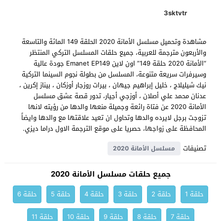
3sktvtr
مشاهدة وتحميل مسلسل الأمانة 2020 الحلقة 149 المائة والتاسعة
والأربعون مترجمة للعربية، جميع حلقات المسلسل التركي المنتظر
“الأمانة 2020 حلقة 149” اون لاين Emanet EP149 جودة عالية
وسيرفرات سريعة متنوعة، المسلسل من بطولة نجوم السينما التركية
نيك شيليلاج ، خليل إبراهيم جيهان ، بيرات روزجار أوزكان ، بيناز إكرين ،
عدنان محمد علي أصلان ، أوزجي أجيار، تدور قصة عشق مسلسل
الأمانة 2020 عن فتاة رائعة وجميلة منعها والدها من رؤيته لانها
تزوجت برجل لايرده والدها وتحاول ان تعيد علاقتها مع والدها وايضاً
المحافظة على زواجها، حصريا على موقع الترجمة الاول دراما ديزي.
تصنيفات
مسلسل الأمانة 2020
جميع حلقات مسلسل الأمانة 2020
حلقة 1
حلقة 2
حلقة 3
حلقة 4
حلقة 5
حلقة 6
حلقة 7
حلقة 8
حلقة 9
حلقة 10
حلقة 11