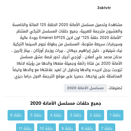
3sktvtr
مشاهدة وتحميل مسلسل الأمانة 2020 الحلقة 125 المائة والخامسة
والعشرون مترجمة للعربية، جميع حلقات المسلسل التركي المنتظر
“الأمانة 2020 حلقة 125” اون لاين Emanet EP125 جودة عالية
وسيرفرات سريعة متنوعة، المسلسل من بطولة نجوم السينما التركية
نيك شيليلاج ، خليل إبراهيم جيهان ، بيرات روزجار أوزكان ، بيناز إكرين ،
عدنان محمد علي أصلان ، أوزجي أجيار، تدور قصة عشق مسلسل
الأمانة 2020 عن فتاة رائعة وجميلة منعها والدها من رؤيته لانها
تزوجت برجل لايرده والدها وتحاول ان تعيد علاقتها مع والدها وايضاً
المحافظة على زواجها، حصريا على موقع الترجمة الاول دراما ديزي.
تصنيفات
مسلسل الأمانة 2020
جميع حلقات مسلسل الأمانة 2020
حلقة 1
حلقة 2
حلقة 3
حلقة 4
حلقة 5
حلقة 6
حلقة 7
حلقة 8
حلقة 9
حلقة 10
حلقة 11