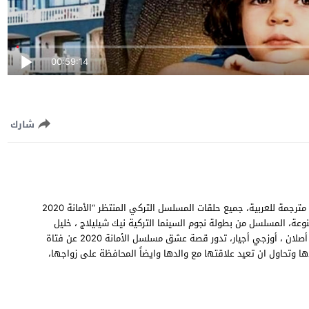
00:59:14
شارك
مشاهدة وتحميل مسلسل الأمانة 2020 الحلقة 61 الحادية والستون مترجمة للعربية، جميع حلقات المسلسل التركي المنتظر “الأمانة 2020
 وسيرفرات سريعة متنوعة، المسلسل من بطولة نجوم السينما التركية نيك شيليلاج ، خليل
إبراهيم جيهان ، بيرات روزجار أوزكان ، بيناز إكرين ، عدنان محمد علي أصلان ، أوزجي أجيار، تدور قصة عشق مسلسل الأمانة 2020 عن فتاة
ها وتحاول ان تعيد علاقتها مع والدها وايضاً المحافظة على زواجها،