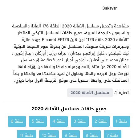
3sktvtr
مشاهدة وتحميل مسلسل الأمانة 2020 الحلقة 176 المائة والسادسة
والسبعون مترجمة للعربية، جميع حلقات المسلسل التركي المنتظر
“الأمانة 2020 حلقة 176” اون لاين Emanet EP176 جودة عالية
وسيرفرات سريعة متنوعة، المسلسل من بطولة نجوم السينما التركية
نيك شيليلاج ، خليل إبراهيم جيهان ، بيرات روزجار أوزكان ، بيناز إكرين ،
عدنان محمد علي أصلان ، أوزجي أجيار، تدور قصة عشق مسلسل
الأمانة 2020 عن فتاة رائعة وجميلة منعها والدها من رؤيته لانها
تزوجت برجل لايرده والدها وتحاول ان تعيد علاقتها مع والدها وايضاً
المحافظة على زواجها، حصريا على موقع الترجمة الاول دراما ديزي.
تصنيفات
مسلسل الأمانة 2020
جميع حلقات مسلسل الأمانة 2020
حلقة 1
حلقة 2
حلقة 3
حلقة 4
حلقة 5
حلقة 6
حلقة 7
حلقة 8
حلقة 9
حلقة 10
حلقة 11