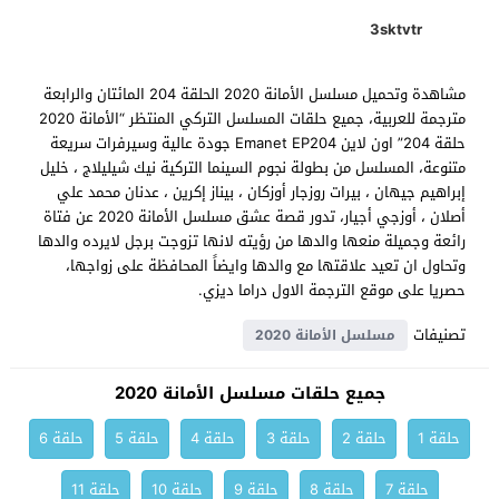
3sktvtr
مشاهدة وتحميل مسلسل الأمانة 2020 الحلقة 204 المائتان والرابعة
مترجمة للعربية، جميع حلقات المسلسل التركي المنتظر “الأمانة 2020
حلقة 204” اون لاين Emanet EP204 جودة عالية وسيرفرات سريعة
متنوعة، المسلسل من بطولة نجوم السينما التركية نيك شيليلاج ، خليل
إبراهيم جيهان ، بيرات روزجار أوزكان ، بيناز إكرين ، عدنان محمد علي
أصلان ، أوزجي أجيار، تدور قصة عشق مسلسل الأمانة 2020 عن فتاة
رائعة وجميلة منعها والدها من رؤيته لانها تزوجت برجل لايرده والدها
وتحاول ان تعيد علاقتها مع والدها وايضاً المحافظة على زواجها،
حصريا على موقع الترجمة الاول دراما ديزي.
تصنيفات
مسلسل الأمانة 2020
جميع حلقات مسلسل الأمانة 2020
حلقة 1
حلقة 2
حلقة 3
حلقة 4
حلقة 5
حلقة 6
حلقة 7
حلقة 8
حلقة 9
حلقة 10
حلقة 11