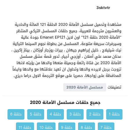
3sktvtr
مشاهدة وتحميل مسلسل الأمانة 2020 الحلقة 121 المائة والحادية
والعشرون مترجمة للعربية، جميع حلقات المسلسل التركي المنتظر
“الأمانة 2020 حلقة 121” اون لاين Emanet EP121 جودة عالية
وسيرفرات سريعة متنوعة، المسلسل من بطولة نجوم السينما التركية
نيك شيليلاج ، خليل إبراهيم جيهان ، بيرات روزجار أوزكان ، بيناز إكرين ،
عدنان محمد علي أصلان ، أوزجي أجيار، تدور قصة عشق مسلسل
الأمانة 2020 عن فتاة رائعة وجميلة منعها والدها من رؤيته لانها
تزوجت برجل لايرده والدها وتحاول ان تعيد علاقتها مع والدها وايضاً
المحافظة على زواجها، حصريا على موقع الترجمة الاول دراما ديزي.
تصنيفات
مسلسل الأمانة 2020
جميع حلقات مسلسل الأمانة 2020
حلقة 1
حلقة 2
حلقة 3
حلقة 4
حلقة 5
حلقة 6
حلقة 7
حلقة 8
حلقة 9
حلقة 10
حلقة 11