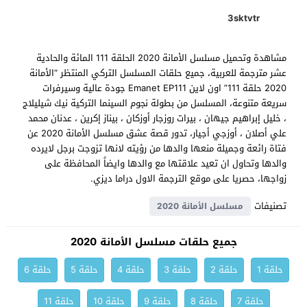
3sktvtr
مشاهدة وتحميل مسلسل الأمانة 2020 الحلقة 111 المائة والحادية
عشر مترجمة للعربية، جميع حلقات المسلسل التركي المنتظر “الأمانة
2020 حلقة 111” اون لاين Emanet EP111 جودة عالية وسيرفرات
سريعة متنوعة، المسلسل من بطولة نجوم السينما التركية نيك شيليلاج
، خليل إبراهيم جيهان ، بيرات روزجار أوزكان ، بيناز إكرين ، عدنان محمد
علي أصلان ، أوزجي أجيار، تدور قصة عشق مسلسل الأمانة 2020 عن
فتاة رائعة وجميلة منعها والدها من رؤيته لانها تزوجت برجل لايرده
والدها وتحاول ان تعيد علاقتها مع والدها وايضاً المحافظة على
زواجها، حصريا على موقع الترجمة الاول دراما ديزي.
تصنيفات
مسلسل الأمانة 2020
جميع حلقات مسلسل الأمانة 2020
حلقة 1
حلقة 2
حلقة 3
حلقة 4
حلقة 5
حلقة 6
حلقة 7
حلقة 8
حلقة 9
حلقة 10
حلقة 11