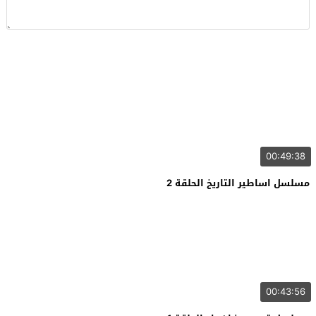
00:49:38
مسلسل اساطير التاريخ الحلقة 2
00:43:56