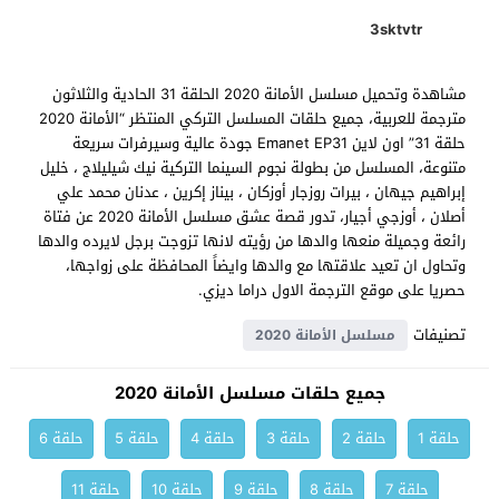
3sktvtr
مشاهدة وتحميل مسلسل الأمانة 2020 الحلقة 31 الحادية والثلاثون
مترجمة للعربية، جميع حلقات المسلسل التركي المنتظر “الأمانة 2020
حلقة 31” اون لاين Emanet EP31 جودة عالية وسيرفرات سريعة
متنوعة، المسلسل من بطولة نجوم السينما التركية نيك شيليلاج ، خليل
إبراهيم جيهان ، بيرات روزجار أوزكان ، بيناز إكرين ، عدنان محمد علي
أصلان ، أوزجي أجيار، تدور قصة عشق مسلسل الأمانة 2020 عن فتاة
رائعة وجميلة منعها والدها من رؤيته لانها تزوجت برجل لايرده والدها
وتحاول ان تعيد علاقتها مع والدها وايضاً المحافظة على زواجها،
حصريا على موقع الترجمة الاول دراما ديزي.
تصنيفات
مسلسل الأمانة 2020
جميع حلقات مسلسل الأمانة 2020
حلقة 1
حلقة 2
حلقة 3
حلقة 4
حلقة 5
حلقة 6
حلقة 7
حلقة 8
حلقة 9
حلقة 10
حلقة 11