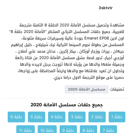
3sktvtr
مشاهدة وتحميل مسلسل الأمانة 2020 الحلقة 8 الثامنة مترجمة
للعربية، جميع حلقات المسلسل التركي المنتظر “الأمانة 2020 حلقة 8”
اون لاين Emanet EP08 جودة عالية وسيرفرات سريعة متنوعة،
المسلسل من بطولة نجوم السينما التركية نيك شيليلاج ، خليل إبراهيم
جيهان ، بيرات روزجار أوزكان ، بيناز إكرين ، عدنان محمد علي أصلان ،
أوزجي أجيار، تدور قصة عشق مسلسل الأمانة 2020 عن فتاة رائعة
وجميلة منعها والدها من رؤيته لانها تزوجت برجل لايرده والدها
وتحاول ان تعيد علاقتها مع والدها وايضاً المحافظة على زواجها،
حصريا على موقع الترجمة الاول دراما ديزي.
تصنيفات
مسلسل الأمانة 2020
جميع حلقات مسلسل الأمانة 2020
حلقة 1
حلقة 2
حلقة 3
حلقة 4
حلقة 5
حلقة 6
حلقة 7
حلقة 8
حلقة 9
حلقة 10
حلقة 11