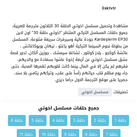
3sktvtr
مشاهدة وتحميل مسلسل اخوتي الحلقة 30 الثلاثون مترجمة للعربية،
جميع حلقات المسلسل التركي المنتظر “اخوتي حلقة 30” اون لاين
Kardeşlerim EP30 جودة عالية وسيرفرات سريعة متنوعة، المسلسل
من بطولة نجوم السينما التركية أهو ياغتو ، نيهان بويوكاغاتش ،
عائشة كوكجو ، يلدز كولتور ، تشاغلا سيمشك ، جوزين ألكان، تدور قصة
عشق مسلسل اخوتي عن أربعة إخوة عاشوا بسعادة مع والديهم،
فقرهم لم يكن إلا في المال بينما كانت قلوبهم تغمرها المحبة، حتى
جاء يوم مظلم قلب حياتهم رأساً على عقب، وتركهم يتامى بلا سند،
حصريا على موقع الترجمة الاول دراما ديزي.
تصنيفات
مسلسل اخوتي
جميع حلقات مسلسل اخوتي
حلقة 1
حلقة 2
حلقة 3
حلقة 4
حلقة 5
حلقة 6
حلقة 7
حلقة 8
حلقة 9
حلقة 10
حلقة 11