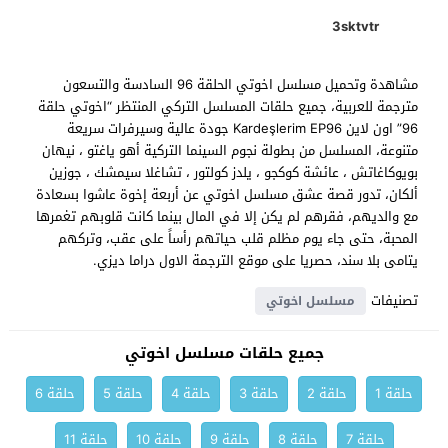
3sktvtr
مشاهدة وتحميل مسلسل اخوتي الحلقة 96 السادسة والتسعون
مترجمة للعربية، جميع حلقات المسلسل التركي المنتظر “اخوتي حلقة
96” اون لاين Kardeşlerim EP96 جودة عالية وسيرفرات سريعة
متنوعة، المسلسل من بطولة نجوم السينما التركية أهو ياغتو ، نيهان
بويوكاغاتش ، عائشة كوكجو ، يلدز كولتور ، تشاغلا سيمشك ، جوزين
ألكان، تدور قصة عشق مسلسل اخوتي عن أربعة إخوة عاشوا بسعادة
مع والديهم، فقرهم لم يكن إلا في المال بينما كانت قلوبهم تغمرها
المحبة، حتى جاء يوم مظلم قلب حياتهم رأساً على عقب، وتركهم
يتامى بلا سند، حصريا على موقع الترجمة الاول دراما ديزي.
تصنيفات
مسلسل اخوتي
جميع حلقات مسلسل اخوتي
حلقة 1
حلقة 2
حلقة 3
حلقة 4
حلقة 5
حلقة 6
حلقة 7
حلقة 8
حلقة 9
حلقة 10
حلقة 11