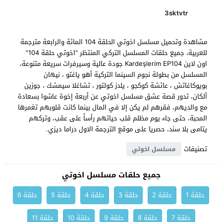
3sktvtr
مشاهدة وتحميل مسلسل اخوتي الحلقة 104 المائة والرابعة مترجمة
للعربية، جميع حلقات المسلسل التركي المنتظر “اخوتي حلقة 104”
اون لاين Kardeşlerim EP104 جودة عالية وسيرفرات سريعة متنوعة،
المسلسل من بطولة نجوم السينما التركية أهو ياغتو ، نيهان
بويوكاغاتش ، عائشة كوكجو ، يلدز كولتور ، تشاغلا سيمشك ، جوزين
ألكان، تدور قصة عشق مسلسل اخوتي عن أربعة إخوة عاشوا بسعادة
مع والديهم، فقرهم لم يكن إلا في المال بينما كانت قلوبهم تغمرها
المحبة، حتى جاء يوم مظلم قلب حياتهم رأساً على عقب، وتركهم
يتامى بلا سند، حصريا على موقع الترجمة الاول دراما ديزي.
تصنيفات
مسلسل اخوتي
جميع حلقات مسلسل اخوتي
حلقة 1
حلقة 2
حلقة 3
حلقة 4
حلقة 5
حلقة 6
حلقة 7
حلقة 8
حلقة 9
حلقة 10
حلقة 11