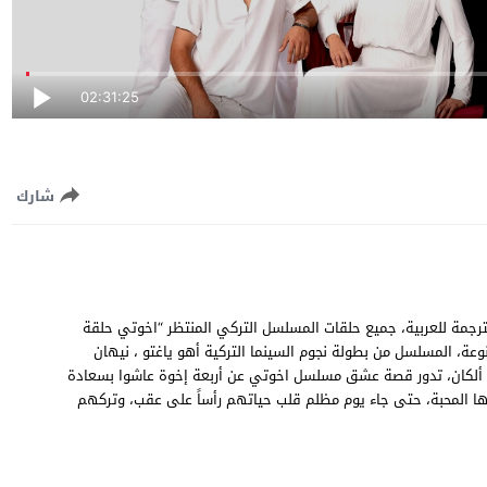
02:31:25
شارك
قة 56 السادسة والخمسون مترجمة للعربية، جميع حلقات المسلسل التركي المنتظر “اخوتي حلقة
وسيرفرات سريعة متنوعة، المسلسل من بطولة نجوم السينما التركية أهو ياغتو ، نيهان
ين ألكان، تدور قصة عشق مسلسل اخوتي عن أربعة إخوة عاشوا بسعادة
ها المحبة، حتى جاء يوم مظلم قلب حياتهم رأساً على عقب، وتركهم