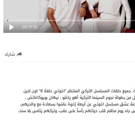
02:11:10
شارك
مشاهدة وتحميل مسلسل اخوتي الحلقة 6 السادسة مترجمة للعربية، جميع حلقات المسلسل التركي المنتظر “اخوتي حلقة 6” اون لاين
 المسلسل من بطولة نجوم السينما التركية أهو ياغتو ، نيهان بويوكاغاتش ،
ر قصة عشق مسلسل اخوتي عن أربعة إخوة عاشوا بسعادة مع والديهم،
تى جاء يوم مظلم قلب حياتهم رأساً على عقب، وتركهم يتامى بلا سند،