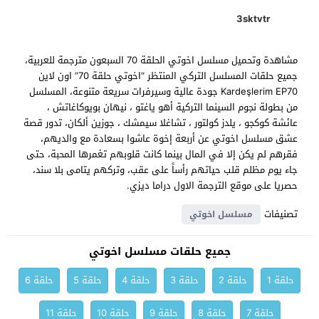
3sktvtr
مشاهدة وتحميل مسلسل اخوتي الحلقة 70 السبعون مترجمة للعربية،
جميع حلقات المسلسل التركي المنتظر “اخوتي حلقة 70” اون لاين
Kardeşlerim EP70 جودة عالية وسيرفرات سريعة متنوعة، المسلسل
من بطولة نجوم السينما التركية أهو ياغتو ، نيهان بويوكاغاتش ،
عائشة كوكجو ، يلدز كولتور ، تشاغلا سيمشك ، جوزين ألكان، تدور قصة
عشق مسلسل اخوتي عن أربعة إخوة عاشوا بسعادة مع والديهم،
فقرهم لم يكن إلا في المال بينما كانت قلوبهم تغمرها المحبة، حتى
جاء يوم مظلم قلب حياتهم رأساً على عقب، وتركهم يتامى بلا سند،
حصريا على موقع الترجمة الاول دراما ديزي.
تصنيفات
مسلسل اخوتي
جميع حلقات مسلسل اخوتي
حلقة 1
حلقة 2
حلقة 3
حلقة 4
حلقة 5
حلقة 6
حلقة 7
حلقة 8
حلقة 9
حلقة 10
حلقة 11