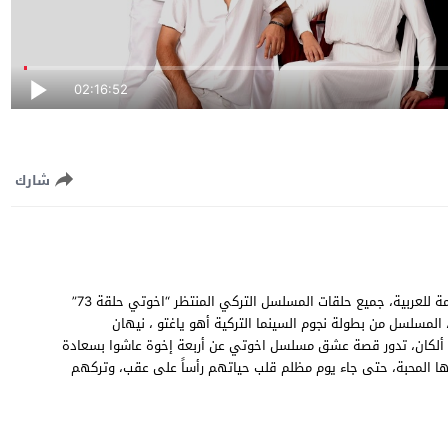
02:16:52
شارك
مشاهدة وتحميل مسلسل اخوتي الحلقة 73 الثالثة والسبعون مترجمة للعربية، جميع حلقات المسلسل التركي المنتظر “اخوتي حلقة 73”
 سريعة متنوعة، المسلسل من بطولة نجوم السينما التركية أهو ياغتو ، نيهان
ين ألكان، تدور قصة عشق مسلسل اخوتي عن أربعة إخوة عاشوا بسعادة
ها المحبة، حتى جاء يوم مظلم قلب حياتهم رأساً على عقب، وتركهم