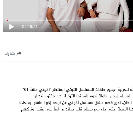
02:16:51
شارك
مشاهدة وتحميل مسلسل اخوتي الحلقة 61 الحادية والستون مترجمة للعربية، جميع حلقات المسلسل التركي المنتظر “اخوتي حلقة 61”
 سريعة متنوعة، المسلسل من بطولة نجوم السينما التركية أهو ياغتو ، نيهان
ين ألكان، تدور قصة عشق مسلسل اخوتي عن أربعة إخوة عاشوا بسعادة
ها المحبة، حتى جاء يوم مظلم قلب حياتهم رأساً على عقب، وتركهم