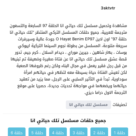
3sktvtr
مشاهدة وتحميل مسلسل تلك حياتي انا الحلقة 97 السابعة والتسعون
مترجمة للعربية، جميع حلقات المسلسل التركي المنتظر “تلك حياتي انا
حلقة 97” اون لاين O Hayat Benim EP97 جودة عالية وسيرفرات
سريعة متنوعة، المسلسل من بطولة نجوم السينما التركية ايبوكي
بوسات ، بهار شاهين ، جيرين موراي ، ديدام انسلال ، كرم جيم، تدور
قصة عشق مسلسل تلك حياتي انا عن فتاة صغيرة وضعيفة تم تبنيها
من قبل رجل فقير يعمل في مجال البناء ولكن رغم ظروفها الصعبة
لكن تعيش الفتاة حياة بسيطة معه لتظهر في حياتهم امرأة
سوداوية، تبدأ في التأثير السلبي على الرجل، مما يزيد من تعقيد
حياتهما ويضعهما في مواجهة تحديات جديدة، حصريا على موقع
الترجمة الاول دراما ديزي.
تصنيفات
مسلسل تلك حياتي انا
جميع حلقات مسلسل تلك حياتي انا
حلقة 1
حلقة 2
حلقة 3
حلقة 4
حلقة 5
حلقة 6