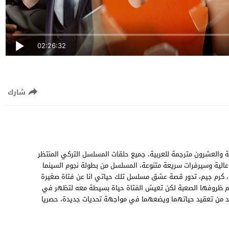
02:26:32
شارك
ك حياتي انا الحلقة 129 المائة والتاسعة والعشرون مترجمة للعربية، جميع حلقات المسلسل التركي المنتظر
انا حلقة 129” اون لاين O Hayat Benim EP129 جودة عالية وسيرفرات سريعة متنوعة، المسلسل من بطولة نجوم السينما
ل ، كرم جيم، تدور قصة عشق مسلسل تلك حياتي انا عن فتاة صغيرة
رغم ظروفها الصعبة لكن تعيش الفتاة حياة بسيطة معه لتظهر في
يزيد من تعقيد حياتهما ويضعهما في مواجهة تحديات جديدة، حصريا