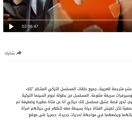
02:36:47
شارك
 حياتي انا الحلقة 113 المائة والثالثة عشر مترجمة للعربية، جميع حلقات المسلسل التركي المنتظر “تلك
 اون لاين O Hayat Benim EP113 جودة عالية وسيرفرات سريعة متنوعة، المسلسل من بطولة نجوم السينما التركية
م جيم، تدور قصة عشق مسلسل تلك حياتي انا عن فتاة صغيرة وضعيفة تم
الصعبة لكن تعيش الفتاة حياة بسيطة معه لتظهر في حياتهم امرأة
د حياتهما ويضعهما في مواجهة تحديات جديدة، حصريا على موقع