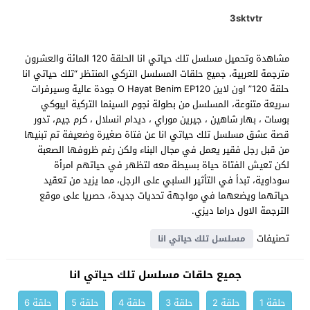
3sktvtr
مشاهدة وتحميل مسلسل تلك حياتي انا الحلقة 120 المائة والعشرون
مترجمة للعربية، جميع حلقات المسلسل التركي المنتظر “تلك حياتي انا
حلقة 120” اون لاين O Hayat Benim EP120 جودة عالية وسيرفرات
سريعة متنوعة، المسلسل من بطولة نجوم السينما التركية ايبوكي
بوسات ، بهار شاهين ، جيرين موراي ، ديدام انسلال ، كرم جيم، تدور
قصة عشق مسلسل تلك حياتي انا عن فتاة صغيرة وضعيفة تم تبنيها
من قبل رجل فقير يعمل في مجال البناء ولكن رغم ظروفها الصعبة
لكن تعيش الفتاة حياة بسيطة معه لتظهر في حياتهم امرأة
سوداوية، تبدأ في التأثير السلبي على الرجل، مما يزيد من تعقيد
حياتهما ويضعهما في مواجهة تحديات جديدة، حصريا على موقع
الترجمة الاول دراما ديزي.
تصنيفات
مسلسل تلك حياتي انا
جميع حلقات مسلسل تلك حياتي انا
حلقة 1
حلقة 2
حلقة 3
حلقة 4
حلقة 5
حلقة 6