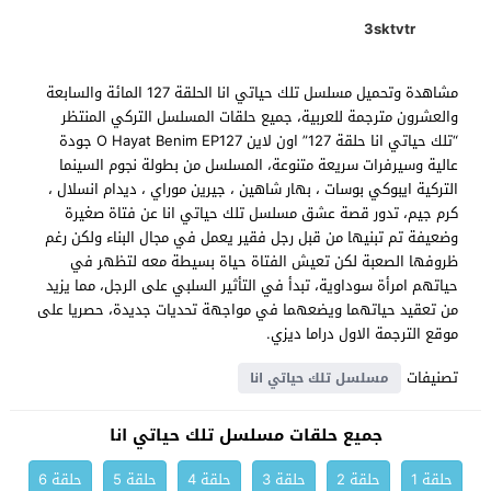
3sktvtr
مشاهدة وتحميل مسلسل تلك حياتي انا الحلقة 127 المائة والسابعة
والعشرون مترجمة للعربية، جميع حلقات المسلسل التركي المنتظر
“تلك حياتي انا حلقة 127” اون لاين O Hayat Benim EP127 جودة
عالية وسيرفرات سريعة متنوعة، المسلسل من بطولة نجوم السينما
التركية ايبوكي بوسات ، بهار شاهين ، جيرين موراي ، ديدام انسلال ،
كرم جيم، تدور قصة عشق مسلسل تلك حياتي انا عن فتاة صغيرة
وضعيفة تم تبنيها من قبل رجل فقير يعمل في مجال البناء ولكن رغم
ظروفها الصعبة لكن تعيش الفتاة حياة بسيطة معه لتظهر في
حياتهم امرأة سوداوية، تبدأ في التأثير السلبي على الرجل، مما يزيد
من تعقيد حياتهما ويضعهما في مواجهة تحديات جديدة، حصريا على
موقع الترجمة الاول دراما ديزي.
تصنيفات
مسلسل تلك حياتي انا
جميع حلقات مسلسل تلك حياتي انا
حلقة 1
حلقة 2
حلقة 3
حلقة 4
حلقة 5
حلقة 6